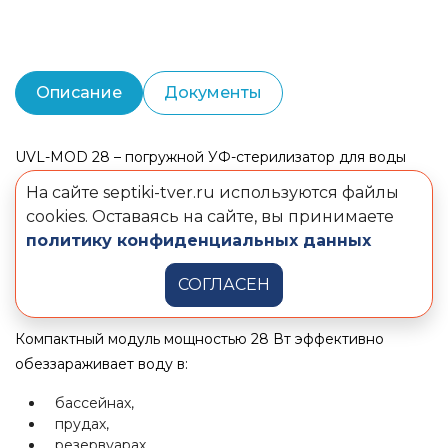
Описание
Документы
UVL-MOD 28 – погружной УФ-стерилизатор для воды
На сайте septiki-tver.ru используются файлы
Устройство обеззараживания устанавливается в
cookies. Оставаясь на сайте, вы принимаете
последнюю 7-ую камеру станции ТВЕРЬ Classic
политику конфиденциальных данных
(конструкция для принудительного водоотведения).
Может использоваться и в самотечных и в
СОГЛАСЕН
принудительных конфигурациях.
Компактный модуль мощностью 28 Вт эффективно
обеззараживает воду в:
бассейнах,
прудах,
резервуарах,