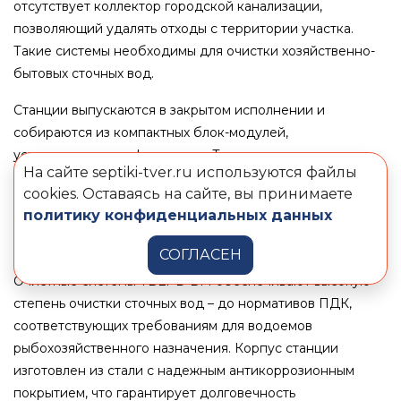
отсутствует коллектор городской канализации,
позволяющий удалять отходы с территории участка.
Такие системы необходимы для очистки хозяйственно-
бытовых сточных вод.
Станции выпускаются в закрытом исполнении и
собираются из компактных блок-модулей,
установленных на фундамент. Такое решение
На сайте septiki-tver.ru используются файлы
обеспечивает утепленное здание с размещением всего
cookies. Оставаясь на сайте, вы принимаете
технологического оборудования внутри, а также
политику конфиденциальных данных
значительно сокращает сроки монтажа и ввода объекта
в эксплуатацию.
СОГЛАСЕН
Очистные системы ТВЕРЬ-БМ обеспечивают высокую
степень очистки сточных вод – до нормативов ПДК,
соответствующих требованиям для водоемов
рыбохозяйственного назначения. Корпус станции
изготовлен из стали с надежным антикоррозионным
покрытием, что гарантирует долговечность