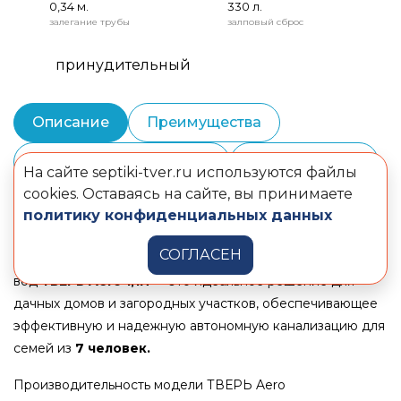
0,34 м.
330 л.
залегание трубы
залповый сброс
принудительный
Описание
Преимущества
Монтаж и шеф-монтаж
Комплектация
На сайте septiki-tver.ru используются файлы
cookies. Оставаясь на сайте, вы принимаете
Документы
политику конфиденциальных данных
СОГЛАСЕН
Станция очистки хозяйственно-бытовых сточных
вод
ТВЕРЬ
Aero 1,1Н
— это идеальное решение для
дачных домов и загородных участков, обеспечивающее
эффективную и надежную автономную канализацию для
семей из
7
человек.
Производительность модели ТВЕРЬ Aero