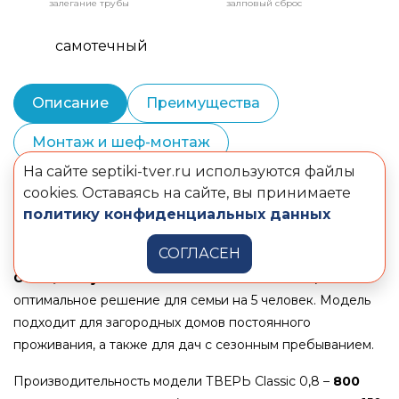
залегание трубы
залповый сброс
самотечный
Описание
Преимущества
Монтаж и шеф-монтаж
На сайте septiki-tver.ru используются файлы
Сервисное обслуживание
cookies. Оставаясь на сайте, вы принимаете
политику конфиденциальных данных
Комплектация
Документы
СОГЛАСЕН
Станция глубокой очистки ТВЕРЬ Classic 0,8
– это
оптимальное решение для семьи на 5 человек. Модель
подходит для загородных домов постоянного
проживания, а также для дач с сезонным пребыванием.
Производительность модели ТВЕРЬ Classic 0,8 –
800