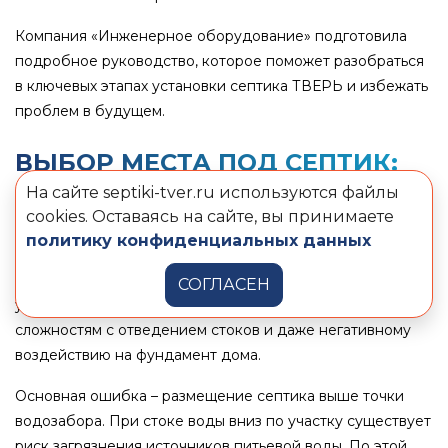
Компания «Инженерное оборудование» подготовила
подробное руководство, которое поможет разобраться
в ключевых этапах установки септика ТВЕРЬ и избежать
проблем в будущем.
ВЫБОР МЕСТА ПОД СЕПТИК:
ПОЧЕМУ ЭТО ВАЖНО?
На сайте septiki-tver.ru используются файлы
cookies. Оставаясь на сайте, вы принимаете
Правильное расположение септика – один из ключевых
политику конфиденциальных данных
факторов его эффективной работы. Часто ошибки
начинаются уже на этом этапе. Неправильное место
СОГЛАСЕН
установки может привести к загрязнению воды,
сложностям с отведением стоков и даже негативному
воздействию на фундамент дома.
Основная ошибка – размещение септика выше точки
водозабора. При стоке воды вниз по участку существует
риск загрязнения источников питьевой воды. По этой